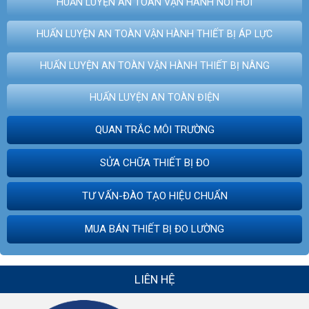
HUẤN LUYỆN AN TOÀN VẬN HÀNH NỒI HƠI
HUẤN LUYỆN AN TOÀN VẬN HÀNH THIẾT BỊ ÁP LỰC
HUẤN LUYỆN AN TOÀN VẬN HÀNH THIẾT BỊ NÂNG
HUẤN LUYỆN AN TOÀN ĐIỆN
QUAN TRẮC MÔI TRƯỜNG
SỬA CHỮA THIẾT BỊ ĐO
TƯ VẤN-ĐÀO TẠO HIỆU CHUẨN
MUA BÁN THIẾT BỊ ĐO LƯỜNG
LIÊN HỆ