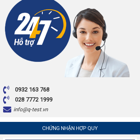
0932 163 768
028 7772 1999
info@q-test.vn
CHỨNG NHẬN HỢP QUY