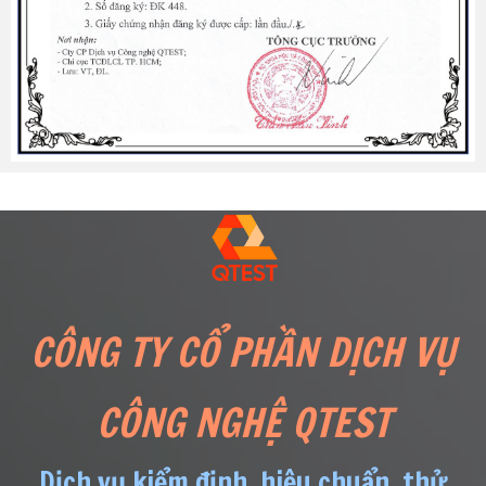
CÔNG TY CỔ PHẦN DỊCH VỤ
CÔNG NGHỆ QTEST
Dịch vụ kiểm định, hiệu chuẩn, thử