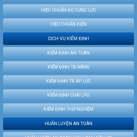
HIỆU CHUẨN ĐỘ CỨNG LỰC
HIỆU CHUẨN ĐIỆN
DỊCH VỤ KIỂM ĐỊNH
KIỂM ĐỊNH AN TOÀN
KIỂM ĐỊNH TB NÂNG
KIỂM ĐỊNH TB ÁP LỰC
KIỂM ĐỊNH CHAI LPG
KIỂM ĐỊNH THỬ NGHIỆM
HUẤN LUYỆN AN TOÀN