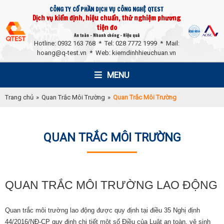
CÔNG TY CỔ PHẦN DỊCH VỤ CÔNG NGHỆ QTEST
Dịch vụ kiểm định, hiệu chuẩn, thử nghiệm phương
tiện đo
An toàn - Nhanh chóng - Hiệu quả
Hotline: 0932 163 768 * Tel: 028 7772 1999 * Mail:
hoang@q-test.vn
* Web: kiemdinhhieuchuan.vn
MENU
Trang chủ
»
Quan Trắc Môi Trường
»
Quan Trắc Môi Trường
QUAN TRẮC MÔI TRƯỜNG
QUAN TRẮC MÔI TRƯỜNG LAO ĐỘNG
Quan trắc môi trường lao động được quy định tại điều 35 Nghị định
44/2016/NĐ-CP quy định chi tiết một số Điều của Luật an toàn, vệ sinh