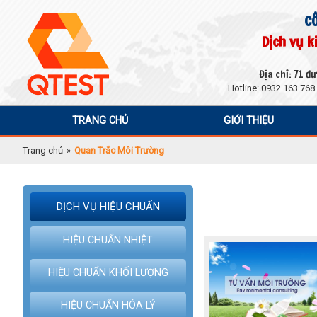
C
Dịch vụ k
Địa chỉ: 71 
Hotline: 0932 163 768
TRANG CHỦ
GIỚI THIỆU
Trang chủ
»
Quan Trắc Môi Trường
DỊCH VỤ HIỆU CHUẨN
HIỆU CHUẨN NHIỆT
HIỆU CHUẨN KHỐI LƯỢNG
HIỆU CHUẨN HÓA LÝ