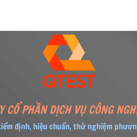
Y CỔ PHẦN DỊCH VỤ CÔNG NGH
kiểm định, hiệu chuẩn, thử nghiệm phươn