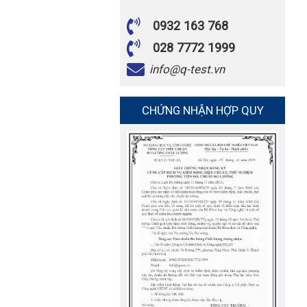
0932 163 768
028 7772 1999
info@q-test.vn
CHỨNG NHẬN HỢP QUY