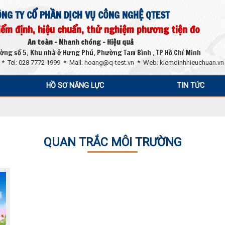
ÔNG TY CỔ PHẦN DỊCH VỤ CÔNG NGHỆ QTEST
iểm định, hiệu chuẩn, thử nghiệm phương tiện đo
An toàn - Nhanh chóng - Hiệu quả
đường số 5, Khu nhà ở Hưng Phú, Phường Tam Bình , TP Hồ Chí Minh
 * Tel: 028 7772 1999 * Mail:
hoang@q-test.vn
* Web: kiemdinhhieuchuan.vn
HỒ SƠ NĂNG LỰC
TIN TỨC
QUAN TRẮC MÔI TRƯỜNG