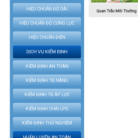
HIỆU CHUẨN ĐỘ DÀI
Quan Trắc Môi Trường
HIỆU CHUẨN ĐỘ CỨNG LỰC
HIỆU CHUẨN ĐIỆN
DỊCH VỤ KIỂM ĐỊNH
KIỂM ĐỊNH AN TOÀN
KIỂM ĐỊNH TB NÂNG
KIỂM ĐỊNH TB ÁP LỰC
KIỂM ĐỊNH CHAI LPG
KIỂM ĐỊNH THỬ NGHIỆM
HUẤN LUYỆN AN TOÀN