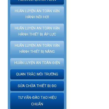
HUẤN LUYỆN AN TOÀN VẬN
HÀNH NỒI HƠI
HUẤN LUYỆN AN TOÀN VẬN
HÀNH THIẾT BỊ ÁP LỰC
HUẤN LUYỆN AN TOÀN VẬN
HÀNH THIẾT BỊ NÂNG
HUẤN LUYỆN AN TOÀN ĐIỆN
QUAN TRẮC MÔI TRƯỜNG
SỬA CHỮA THIẾT BỊ ĐO
TƯ VẤN-ĐÀO TẠO HIỆU
CHUẨN